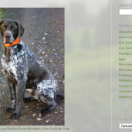
DIESE 
THEME
Aktuelle
Deckrüd
Der Züc
Die Zwi
Hunde a
Jagd
Moosbac
Moosbac
Prüfung
Referen
Unsere 
Unsere 
Verschi
BLOG-A
 aus Yasmin KS vom Moosbach x Eiko KS von der Zista