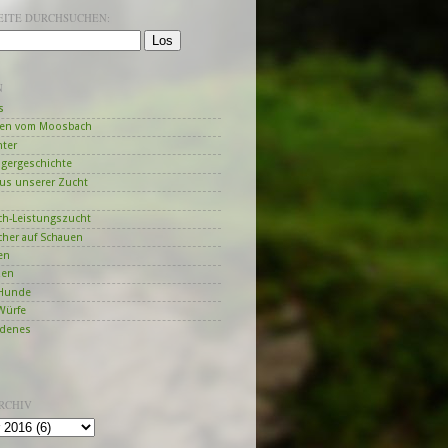
SEITE DURCHSUCHEN:
N
s
en vom Moosbach
hter
ngergeschichte
us unserer Zucht
h-Leistungszucht
her auf Schauen
en
zen
Hunde
Würfe
edenes
RCHIV