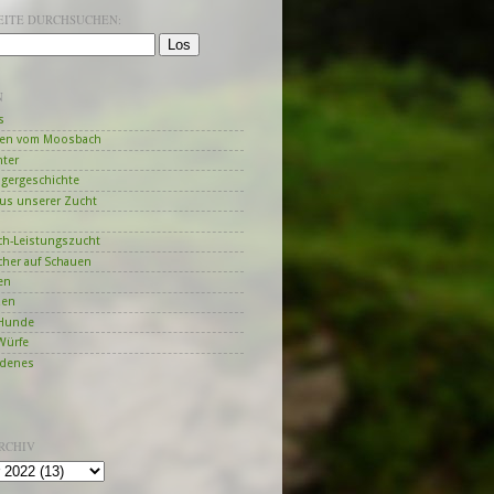
SEITE DURCHSUCHEN:
N
s
en vom Moosbach
hter
ngergeschichte
us unserer Zucht
h-Leistungszucht
her auf Schauen
en
zen
Hunde
Würfe
edenes
RCHIV