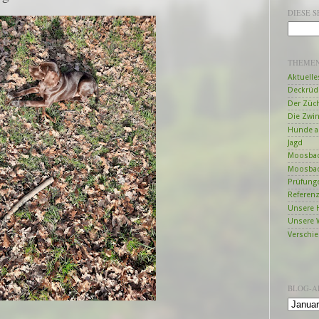
DIESE 
THEME
Aktuelle
Deckrüd
Der Züc
Die Zwi
Hunde a
Jagd
Moosbac
Moosbac
Prüfung
Referen
Unsere 
Unsere 
Verschi
BLOG-A