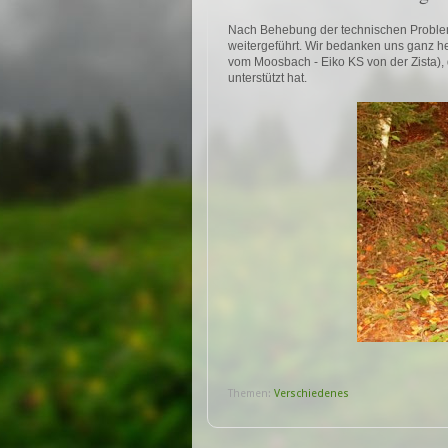
Nach Behebung der technischen Proble
weitergeführt. Wir bedanken uns ganz he
vom Moosbach - Eiko KS von der Zista), di
unterstützt hat.
Themen:
Verschiedenes