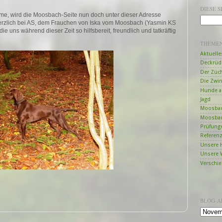
DIESE 
me, wird die Moosbach-Seite nun doch
unter dieser Adresse
rzlich bei A
S, dem Frauchen von Iska vom Moosbach (Yasmin KS
e uns während dieser Zeit so hilfsbereit, freundlich und tatkräftig
THEME
Aktuelle
Deckrüd
Der Züc
Die Zwi
Hunde a
Jagd
Moosbac
Moosbac
Prüfung
Referen
Unsere 
Unsere 
Verschi
BLOG-A