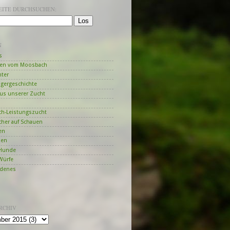
SEITE DURCHSUCHEN:
N
s
en vom Moosbach
hter
ngergeschichte
us unserer Zucht
h-Leistungszucht
her auf Schauen
en
zen
Hunde
Würfe
edenes
RCHIV