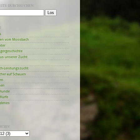
SEITE DURCHSUCHEN:
N
s
en vom Moosbach
hter
ngergeschichte
us unserer Zucht
h-Leistungszucht
her auf Schauen
en
zen
Hunde
Würfe
edenes
RCHIV