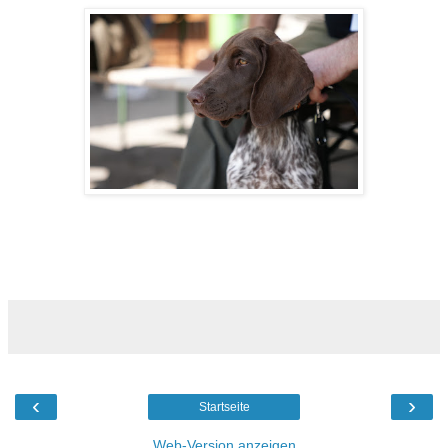
‹
›
Startseite
Web-Version anzeigen