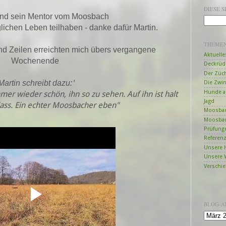
DIESE 
und sein Mentor vom Moosbach
lichen Leben teilhaben - danke dafür Martin.
THEME
nd Zeilen erreichten mich übers vergangene
Aktuelle
Wochenende
Deckrüd
Der Züc
'
artin schreibt dazu:
Die Zwi
Hunde a
mmer wieder schön, ihn so zu sehen. Auf ihn ist halt
Jagd
ass. Ein echter Moosbacher eben"
Moosbac
Moosbac
Prüfung
Referen
Unsere 
Unsere 
Verschi
BLOG-A