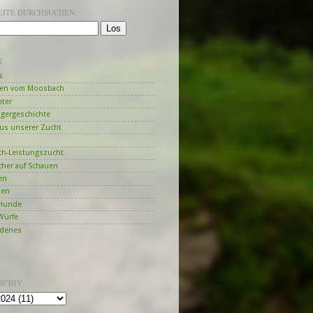
SEITE DURCHSUCHEN:
N
s
en vom Moosbach
hter
ngergeschichte
us unserer Zucht
h-Leistungszucht
her auf Schauen
en
zen
Hunde
Würfe
edenes
RCHIV