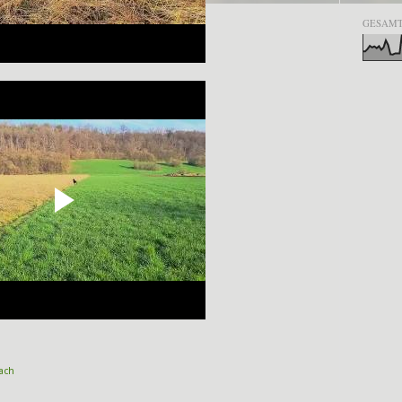
GESAMT
ach