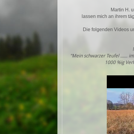
Martin H. 
lassen mich an ihrem täg
Die folgenden Videos u
M
"Mein schwarzer Teufel ...... i
1000 %ig Verl