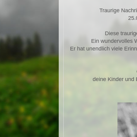
Traurige Nach
25.
Diese traurig
Ein wundervolles 
Er hat unendlich viele Eri
deine Kinder und 