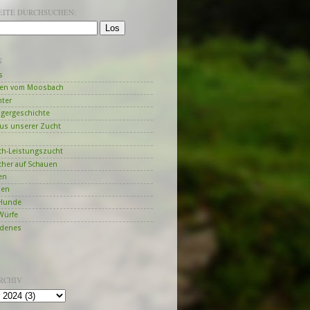
SEITE DURCHSUCHEN:
N
s
en vom Moosbach
hter
ngergeschichte
us unserer Zucht
h-Leistungszucht
her auf Schauen
en
zen
Hunde
Würfe
edenes
RCHIV