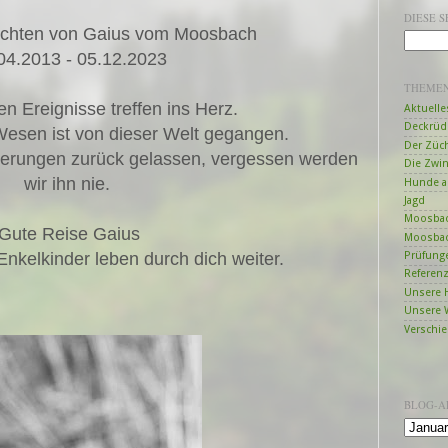
DIESE 
richten von Gaius vom Moosbach
04.2013 - 05.12.2023
THEME
en Ereignisse treffen ins Herz.
Aktuelle
Deckrüd
Wesen ist von dieser Welt gegangen.
Der Züc
nnerungen zurück gelassen, vergessen werden
Die Zwi
wir ihn nie.
Hunde a
Jagd
Moosbac
Gute Reise Gaius
Moosbac
Prüfung
Enkelkinder leben durch dich weiter.
Referen
Unsere 
Unsere 
Verschi
BLOG-A