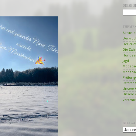
DIESE 
THEME
Aktuelle
Deckrüd
Der Züc
Die Zwi
Hunde a
Jagd
Moosbac
Moosbac
Prüfung
Referen
Unsere 
Unsere 
Verschi
BLOG-A