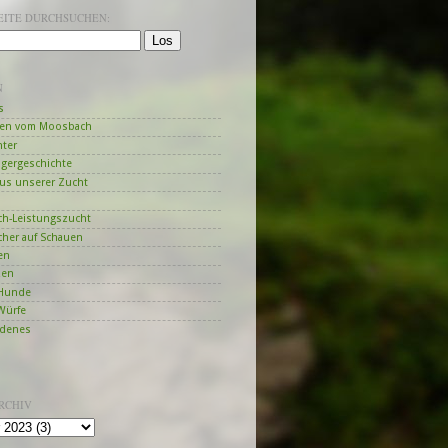
SEITE DURCHSUCHEN:
N
s
en vom Moosbach
hter
ngergeschichte
us unserer Zucht
h-Leistungszucht
her auf Schauen
en
zen
Hunde
Würfe
edenes
RCHIV