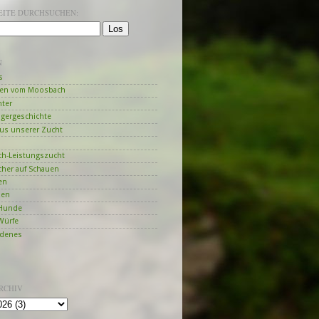
SEITE DURCHSUCHEN:
N
s
en vom Moosbach
hter
ngergeschichte
us unserer Zucht
h-Leistungszucht
her auf Schauen
en
zen
Hunde
Würfe
edenes
RCHIV