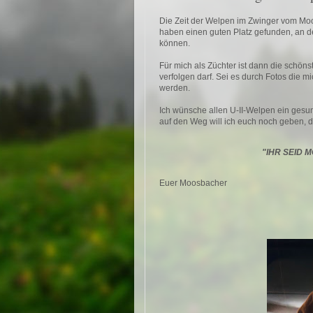
Die Zeit der Welpen im Zwinger vom Moo
haben einen guten Platz gefunden, an de
können.
Für mich als Züchter ist dann die schö
verfolgen darf. Sei es durch Fotos die m
werden.
Ich wünsche allen U-II-Welpen ein gesun
auf den Weg will ich euch noch geben, 
"IHR SEID 
Euer Moosbacher