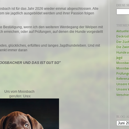
DIESE 
sbach ist für das Jahr 2026 wieder einmal abgeschlossen. Alle
m sie jagdlich ausgebildet werden und ihrer Passion folgen
THEME
nste Bestätigung, wenn ich den weiteren Werdegang der Welpen mit
Aktuelle
ich erreichen, oder auf Prüfungen, auf denen die Hunde vorgestellt
Deckrüd
Der Züc
des, glückliches, erfülltes und langes Jagdhundeleben. Und mit
Die Zwi
denkt immer daran
Hunde a
Jagd
MOOSBACHER UND DAS IST GUT SO"
Moosbac
Moosbac
Prüfung
Referen
Unsere 
Unsere 
Urs vom Moosbach
Verschi
gerufen: Urex
BLOG-A