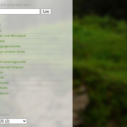
SEITE DURCHSUCHEN:
N
s
en vom Moosbach
hter
ngergeschichte
us unserer Zucht
h-Leistungszucht
her auf Schauen
en
zen
Hunde
Würfe
edenes
RCHIV