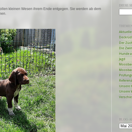
DIESE 
ervollen kleinen Wesen ihrem Ende entgegen. Sie werden ab dem
ehen.
THEME
Aktuelle
Deckrüd
Der Züc
Die Zwi
Hunde a
Jagd
Moosbac
Moosbac
Prüfung
Referen
Unsere 
Unsere 
Verschi
BLOG-A