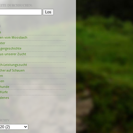
SEITE DURCHSUCHEN:
N
s
en vom Moosbach
hter
ngergeschichte
us unserer Zucht
h-Leistungszucht
her auf Schauen
en
zen
Hunde
Würfe
edenes
RCHIV