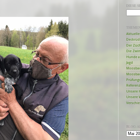
DIESE 
THEME
Aktuelle
Deckrüd
Der Züc
Die Zwi
Hunde a
Jagd
Moosbac
Moosbac
Prüfung
Referen
Unsere 
Unsere 
Verschi
BLOG-A