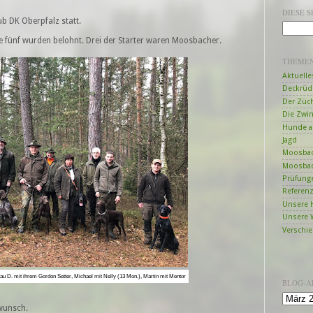
DIESE 
b DK Oberpfalz statt.
le fünf wurden belohnt. Drei der Starter waren Moosbacher.
THEME
Aktuelle
Deckrüd
Der Züc
Die Zwi
Hunde a
Jagd
Moosbac
Moosbac
Prüfung
Referen
Unsere 
Unsere 
Verschi
Frau D. mit ihrem Gordon Setter, Michael mit Nelly (13 Mon.), Martin mit Mentor
BLOG-A
kwunsch.