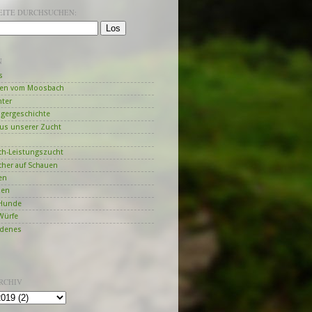
SEITE DURCHSUCHEN:
N
s
en vom Moosbach
hter
ngergeschichte
us unserer Zucht
h-Leistungszucht
her auf Schauen
en
zen
Hunde
Würfe
edenes
RCHIV