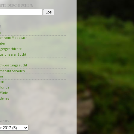
SEITE DURCHSUCHEN:
N
s
en vom Moosbach
hter
ngergeschichte
us unserer Zucht
h-Leistungszucht
her auf Schauen
en
zen
Hunde
Würfe
edenes
RCHIV