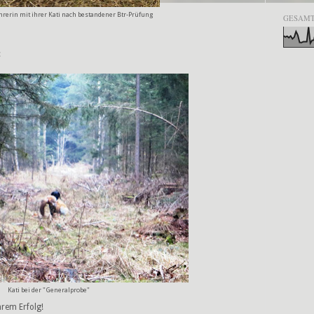
hrerin mit ihrer Kati nach bestandener Btr-Prüfung
GESAMT
:
Kati bei der "Generalprobe"
hrem Erfolg!