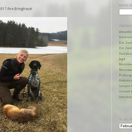
DIESE 
17 ihre Bringtreue!
THEME
Aktuelle
Deckrüd
Der Züc
Die Zwi
Hunde a
Jagd
Moosbac
Moosbac
Prüfung
Referen
Unsere 
Unsere 
Verschi
BLOG-A