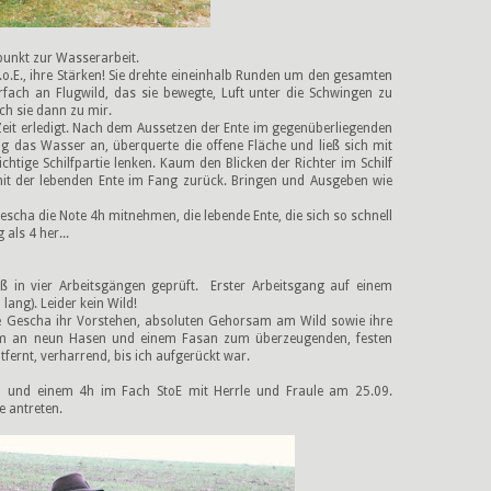
unkt zur Wasserarbeit.
t.o.E., ihre Stärken! Sie drehte eineinhalb Runden um den gesamten
ach an Flugwild, das sie bewegte, Luft unter die Schwingen zu
ch sie dann zu mir.
Zeit erledigt. Nach dem Aussetzen der Ente im gegenüberliegenden
 das Wasser an, überquerte die offene Fläche und ließ sich mit
chtige Schilfpartie lenken. Kaum den Blicken der Richter im Schilf
it der lebenden Ente im Fang zurück. Bringen und Ausgeben wie
escha die Note 4h mitnehmen, die lebende Ente, die sich so schnell
 als 4 her...
in vier Arbeitsgängen geprüft. Erster Arbeitsgang auf einem
ang). Leider kein Wild!
e Gescha ihr Vorstehen, absoluten Gehorsam am Wild sowie ihre
 kam an neun Hasen und einem Fasan zum überzeugenden, festen
fernt, verharrend, bis ich aufgerückt war.
l und einem 4h im Fach StoE mit Herrle und Fraule am 25.09.
e antreten.