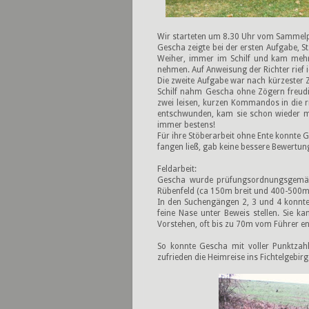
Wir starteten um 8.30 Uhr vom Sammelp
Gescha zeigte bei der ersten Aufgabe, S
Weiher, immer im Schilf und kam mehrf
nehmen. Auf Anweisung der Richter rief i
Die zweite Aufgabe war nach kürzester 
Schilf nahm Gescha ohne Zögern freudig
zwei leisen, kurzen Kommandos in die ri
entschwunden, kam sie schon wieder m
immer bestens!
Für ihre Stöberarbeit ohne Ente konnte G
fangen ließ, gab keine bessere Bewertung
Feldarbeit:
Gescha wurde prüfungsordnungsgemäß 
Rübenfeld (ca 150m breit und 400-500m l
In den Suchengängen 2, 3 und 4 konnt
feine Nase unter Beweis stellen. Sie
Vorstehen, oft bis zu 70m vom Führer ent
So konnte Gescha mit voller Punktzah
zufrieden die Heimreise ins Fichtelgebirg