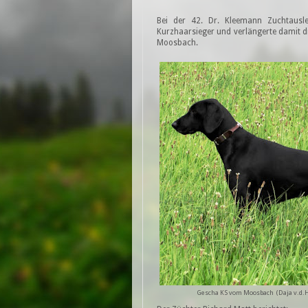
Bei der 42. Dr. Kleemann Zuchtausle
Kurzhaarsieger und verlängerte damit d
Moosbach.
Gescha KS vom Moosbach (Daja v.d.