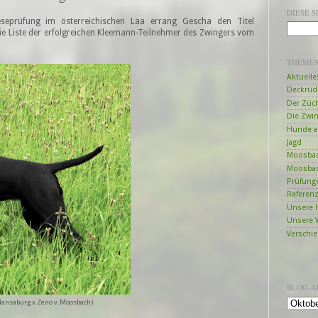
DIESE 
seprüfung im österreichischen Laa errang Gescha den Titel
ie Liste der erfolgreichen Kleemann-Teilnehmer des Zwingers vom
THEME
Aktuelle
Deckrüd
Der Züc
Die Zwi
Hunde a
Jagd
Moosbac
Moosbac
Prüfung
Referen
Unsere 
Unsere 
Verschi
BLOG-A
Hansaburg x Zeno v.Moosbach)