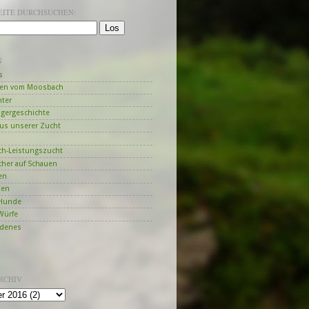
SEITE DURCHSUCHEN:
N
s
en vom Moosbach
hter
ngergeschichte
us unserer Zucht
h-Leistungszucht
her auf Schauen
en
zen
Hunde
Würfe
edenes
RCHIV