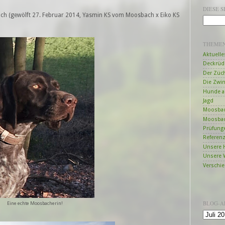
DIESE 
ch (gewölft 27. Februar 2014, Yasmin KS vom Moosbach x Eiko KS
THEME
Aktuelle
Deckrüd
Der Züc
Die Zwi
Hunde a
Jagd
Moosbac
Moosbac
Prüfung
Referen
Unsere 
Unsere 
Verschi
BLOG-A
Eine echte Moosbacherin!