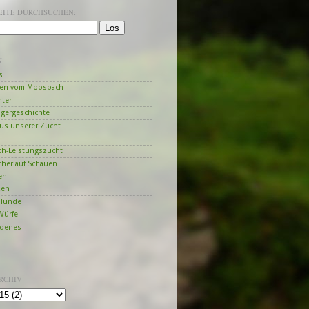
SEITE DURCHSUCHEN:
N
s
en vom Moosbach
hter
ngergeschichte
us unserer Zucht
h-Leistungszucht
her auf Schauen
en
zen
Hunde
Würfe
edenes
RCHIV